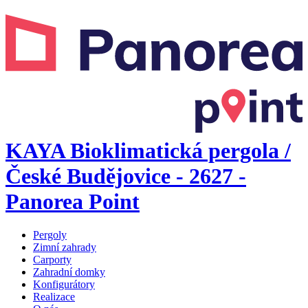
KAYA Bioklimatická pergola /
České Budějovice - 2627 -
Panorea Point
Pergoly
Zimní zahrady
Carporty
Zahradní domky
Konfigurátory
Realizace