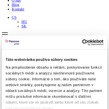
O nás
Blog
Kontakt
CS
HU
SK
Táto webstránka používa súbory cookies
Na prispôsobenie obsahu a reklám, poskytovanie funkcií
sociálnych médií a analýzu návštevnosti používame
súbory cookie. Informácie o tom, ako používate naše
webové stránky, poskytujeme aj našim partnerom v
oblasti sociálnych médií, inzercie a analýzy. Títo partneri
Pergoly
môžu príslušné informácie skombinovať s ďalšími
Zimní zahrady
Carporty
údajmi, ktoré ste im poskytli alebo ktoré od vás získali,
Zahradní domky
keď ste používali ich služby.