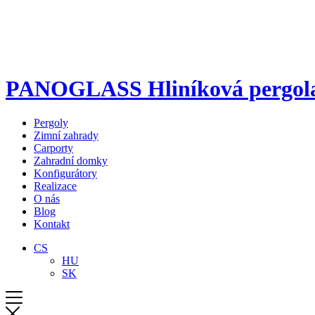
PANOGLASS Hliníková pergola s
Pergoly
Zimní zahrady
Carporty
Zahradní domky
Konfigurátory
Realizace
O nás
Blog
Kontakt
CS
HU
SK