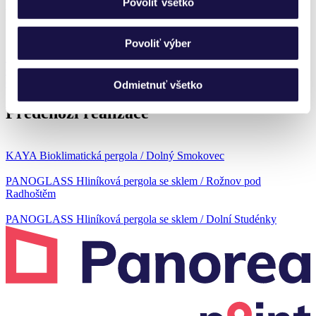
Povoliť všetko
Produkty
Povoliť výber
HLINÍKOVÝ ZAHRADNÍ DOMEK WELLNESS BLOCK
Od 224 325 Kč
Od 178 054,22 Kč
Odmietnuť všetko
Předchozí realizace
KAYA Bioklimatická pergola / Dolný Smokovec
PANOGLASS Hliníková pergola se sklem / Rožnov pod
Radhoštěm
PANOGLASS Hliníková pergola se sklem / Dolní Studénky